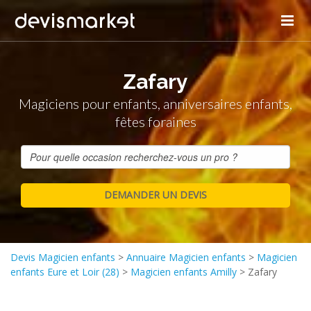
Zafary
Magiciens pour enfants, anniversaires enfants,
fêtes foraines
Devis Magicien enfants
>
Annuaire Magicien enfants
>
Magicien
enfants Eure et Loir (28)
>
Magicien enfants Amilly
>
Zafary