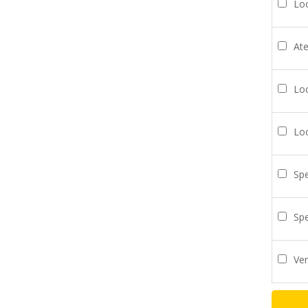
Loc
Ate
Loc
Loc
Spe
Spe
Ven