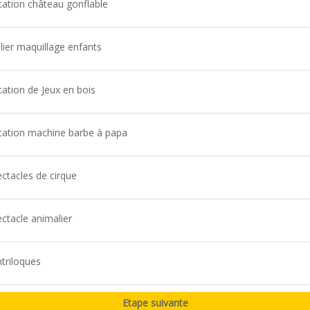
ation château gonflable
lier maquillage enfants
ation de Jeux en bois
ation machine barbe à papa
ctacles de cirque
ctacle animalier
triloques