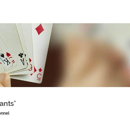
ants'
onnel