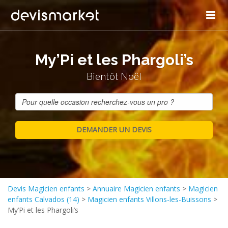
My’Pi et les Phargoli’s
Bientôt Noël
Devis Magicien enfants
>
Annuaire Magicien enfants
>
Magicien
enfants Calvados (14)
>
Magicien enfants Villons-les-Buissons
>
My’Pi et les Phargoli’s