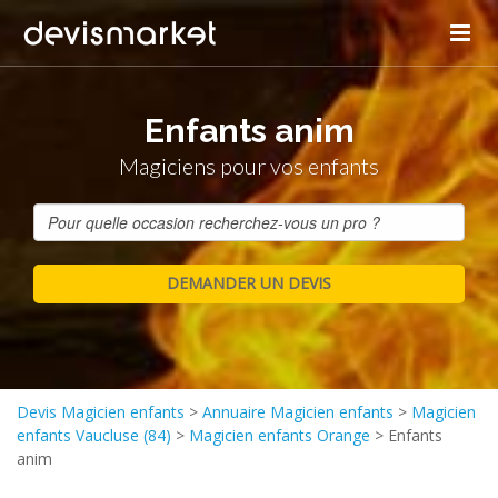
Enfants anim
Magiciens pour vos enfants
Devis Magicien enfants
>
Annuaire Magicien enfants
>
Magicien
enfants Vaucluse (84)
>
Magicien enfants Orange
>
Enfants
anim