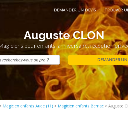
DEMANDER UN DEVIS
TROUVER U
Auguste CLON
Magiciens pour enfants, anniversaire, réception privé
>
Magicien enfants Aude (11)
>
Magicien enfants Berriac
>
Auguste 